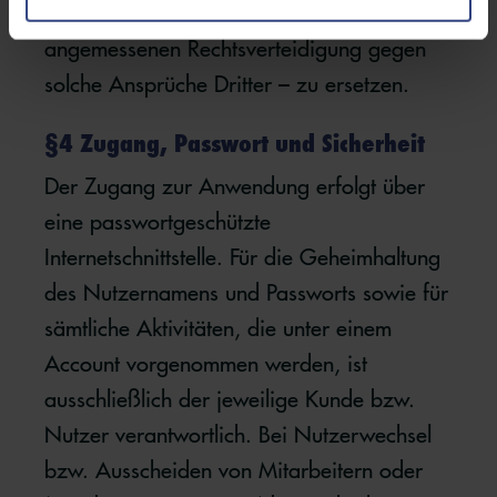
Schäden – einschließlich der Kosten für die
angemessenen Rechtsverteidigung gegen
solche Ansprüche Dritter – zu ersetzen.
§4 Zugang, Passwort und Sicherheit
Der Zugang zur Anwendung erfolgt über
eine passwortgeschützte
Internetschnittstelle. Für die Geheimhaltung
des Nutzernamens und Passworts sowie für
sämtliche Aktivitäten, die unter einem
Account vorgenommen werden, ist
ausschließlich der jeweilige Kunde bzw.
Nutzer verantwortlich. Bei Nutzerwechsel
bzw. Ausscheiden von Mitarbeitern oder