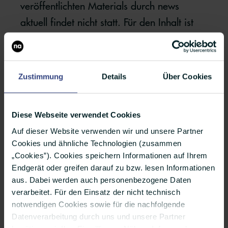
veröffentlichten Materials durch news
aktuell findet nicht statt. Für den Inhalt ist
allein der Kunde verantwortlich; er hat sein
Material frei von Rechten Dritter zu liefern
bzw. die notwendigen Rechte vorab
Zustimmung
Details
Über Cookies
einzuholen und sichert zu, dass das
Material den allgemeinen Anforderungen
Diese Webseite verwendet Cookies
an PR-Inhalte entspricht und weder
Auf dieser Website verwenden wir und unsere Partner
inhaltlich noch der Form nach gegen
Cookies und ähnliche Technologien (zusammen
geltendes Recht oder gesetzliche
„Cookies”). Cookies speichern Informationen auf Ihrem
Bestimmungen verstößt oder die Rechte
Endgerät oder greifen darauf zu bzw. lesen Informationen
aus. Dabei werden auch personenbezogene Daten
Dritter verletzt. Dessen ungeachtet behält
verarbeitet. Für den Einsatz der nicht technisch
news aktuell sich vor, einzelne
notwendigen Cookies sowie für die nachfolgende
Veröffentlichungen ohne Angabe von
Datenverarbeitung durch uns und unsere Partner