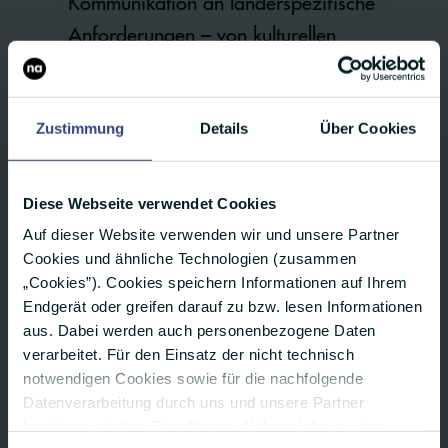
Kommunikation an länderspezifische
Anforderungen – von kulturellen
Gepflogenheiten bis hin zu Zeitzonen.
Volle Flexibilität: Ob ein einzelnes Land,
Zustimmung
Details
Über Cookies
ein ganzer Kontinent oder die ganze Welt
– Sie entscheiden.
Diese Webseite verwendet Cookies
Wir kümmern uns um die professionelle
Auf dieser Website verwenden wir und unsere Partner
Übersetzung Ihres Pressetextes in die
Cookies und ähnliche Technologien (zusammen
jeweilige Landessprache – und das in der
„Cookies”). Cookies speichern Informationen auf Ihrem
Endgerät oder greifen darauf zu bzw. lesen Informationen
Regel innerhalb von 48 Stunden.
aus. Dabei werden auch personenbezogene Daten
verarbeitet. Für den Einsatz der nicht technisch
Über unser „Investor Network“ erhalten
notwendigen Cookies sowie für die nachfolgende
Sie Zugang zu weltweit führenden
Datenverarbeitung durch uns und unsere Partner
Recherche-Plattformen für Investoren.
benötigen wir Ihre Einwilligung. Nähere Infos zu den