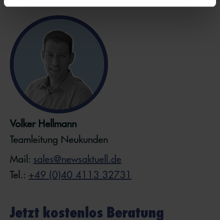
Volker Hellmann
Teamleitung Neukunden
Mail:
sales@newsaktuell.de
Tel.:
+49 (0)40 4113 32731
Jetzt kostenlos Beratung