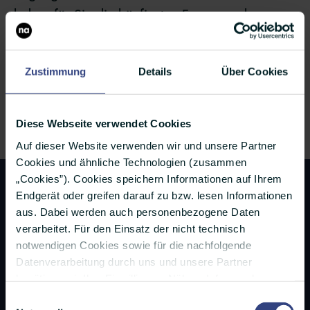
haben für Sie die häufigsten Fragen und
Antworten zusammengefasst. Kontaktieren Sie
uns gerne, falls Sie zu Ihrem Anliegen keine
Zustimmung
Details
Über Cookies
passende Antwort finden.
Diese Webseite verwendet Cookies
Auf dieser Website verwenden wir und unsere Partner
Cookies und ähnliche Technologien (zusammen
„Cookies”). Cookies speichern Informationen auf Ihrem
Endgerät oder greifen darauf zu bzw. lesen Informationen
aus. Dabei werden auch personenbezogene Daten
verarbeitet. Für den Einsatz der nicht technisch
notwendigen Cookies sowie für die nachfolgende
Datenverarbeitung durch uns und unsere Partner
Produkte
benötigen wir Ihre Einwilligung. Nähere Infos zu den
PR-Tools
einzelnen Cookies, den Verarbeitungszwecken, unseren
Einwilligungsauswahl