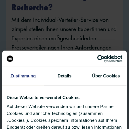
Recherche?
Mit dem Individual-Verteiler-Service von
zimpel stellen Ihnen unsere Expertinnen und
Experten einen maßgeschneiderten
Presseverteiler nach Ihren Anforderungen
zusammen. So sparen Sie Zeit und können
Ihren Verteiler direkt in der zimpel-
Webanwendung nutzen.
Zustimmung
Details
Über Cookies
Jetzt Verteiler anfragen
Diese Webseite verwendet Cookies
Auf dieser Website verwenden wir und unsere Partner
Cookies und ähnliche Technologien (zusammen
„Cookies”). Cookies speichern Informationen auf Ihrem
Endgerät oder greifen darauf zu bzw. lesen Informationen