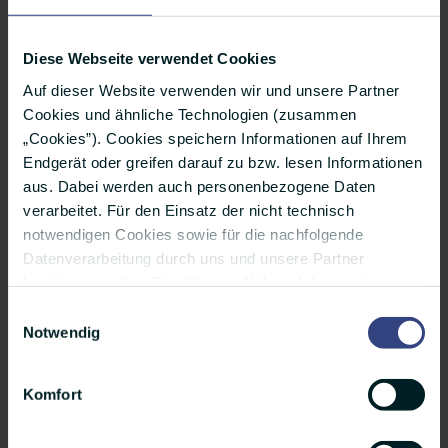
Diese Webseite verwendet Cookies
Gamification am Stand von anexia. Bei einem Arcade-
Auf dieser Website verwenden wir und unsere Partner
Game, das schwer an Space Invaders erinnert, konnten
Cookies und ähnliche Technologien (zusammen
Punkte gesammelt und Apple Homepods gewonnen werden.
„Cookies”). Cookies speichern Informationen auf Ihrem
Endgerät oder greifen darauf zu bzw. lesen Informationen
aus. Dabei werden auch personenbezogene Daten
verarbeitet. Für den Einsatz der nicht technisch
notwendigen Cookies sowie für die nachfolgende
Datenverarbeitung durch uns und unsere Partner
benötigen wir Ihre Einwilligung. Nähere Infos zu den
einzelnen Cookies, den Verarbeitungszwecken, unseren
Einwilligungsauswahl
Partnern und einer möglichen Datenübermittlung in
Notwendig
Länder außerhalb der Europäischen Union finden Sie
unter „Details”. Ihre Auswahl können Sie jederzeit über
Komfort
das kleine Icon unten auf der Website widerrufen oder
anpassen. Weitere Infos finden Sie außerdem in