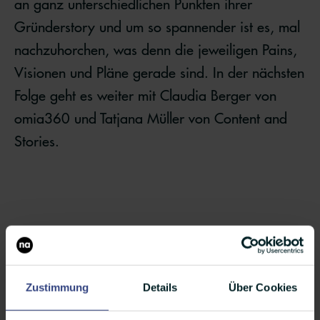
an ganz unterschiedlichen Punkten ihrer
Gründerstory und um so spannender ist es, mal
nachzuhorchen, was denn die jeweiligen Pains,
Visionen und Pläne gerade sind. In der nächsten
Folge geht es weiter mit Claudia Berger von
omia360 und Tatjana Müller von Content and
Stories.
Zustimmung
Details
Über Cookies