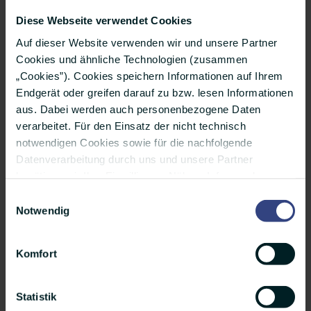
Diese Webseite verwendet Cookies
Auf dieser Website verwenden wir und unsere Partner
Cookies und ähnliche Technologien (zusammen
„Cookies”). Cookies speichern Informationen auf Ihrem
Endgerät oder greifen darauf zu bzw. lesen Informationen
aus. Dabei werden auch personenbezogene Daten
verarbeitet. Für den Einsatz der nicht technisch
notwendigen Cookies sowie für die nachfolgende
Datenverarbeitung durch uns und unsere Partner
Bitte
akzeptieren Sie die Marketing-Cookies
, um
benötigen wir Ihre Einwilligung. Nähere Infos zu den
dieses Video anzusehen.
einzelnen Cookies, den Verarbeitungszwecken, unseren
Einwilligungsauswahl
Partnern und einer möglichen Datenübermittlung in
Notwendig
Länder außerhalb der Europäischen Union finden Sie
vimato im Netz:
Facebook
.
unter „Details”. Ihre Auswahl können Sie jederzeit über
Komfort
das kleine Icon unten auf der Website widerrufen oder
Peter Goeke im Netz:
petergoeke.com
,
Twitter
.
anpassen. Weitere Infos finden Sie außerdem in
unserer Datenschutzerklärung.
Statistik
Opniary im Netz:
opinary.com
,
Twitter
.