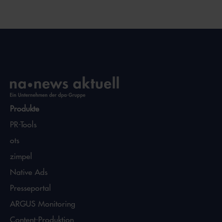
Produkte
PR-Tools
ots
zimpel
Native Ads
Presseportal
ARGUS Monitoring
Content-Produktion