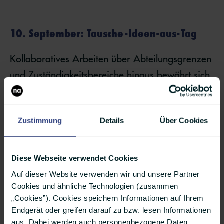
10. September: Tausche-Ideen-aus-Tag
Kollaboratives Arbeiten über Abteilungsgrenzen
und Zuständigkeitsbereiche hinaus bewährt sich
immer mehr als ertragreicher Nährboden für
neue Ideen. Habt ihr bereits Strukturen etabliert,
Zustimmung
Details
Über Cookies
die so ein Vorgehen zulassen? Teilt sie mit euren
Followern!
Diese Webseite verwendet Cookies
Auf dieser Website verwenden wir und unsere Partner
WAHRSCHEINLICH 10. September: Apple-
Cookies und ähnliche Technologien (zusammen
„Cookies”). Cookies speichern Informationen auf Ihrem
Event-Tag
Endgerät oder greifen darauf zu bzw. lesen Informationen
aus. Dabei werden auch personenbezogene Daten