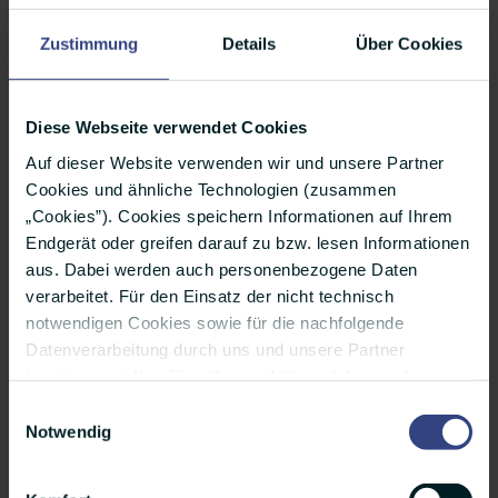
Kollegin, die angeblich immer nur schwarz
Zustimmung
Details
Über Cookies
trägt. Also: anziehen, knipsen, posten, freuen.
#weissbescheid
Diese Webseite verwendet Cookies
Auf dieser Website verwenden wir und unsere Partner
Cookies und ähnliche Technologien (zusammen
13. Februar: Welt-Radio-Tag
„Cookies”). Cookies speichern Informationen auf Ihrem
Endgerät oder greifen darauf zu bzw. lesen Informationen
Man kann einen Tweet nicht im Radio hören,
aus. Dabei werden auch personenbezogene Daten
aber auf Twitter übers Radio tweeten. Das wohl
verarbeitet. Für den Einsatz der nicht technisch
notwendigen Cookies sowie für die nachfolgende
unverwüstlichste aller Massenmedien ist auf
Datenverarbeitung durch uns und unsere Partner
jeden Fall einen Post wert. #dasbestevonheute
benötigen wir Ihre Einwilligung. Nähere Infos zu den
einzelnen Cookies, den Verarbeitungszwecken, unseren
Einwilligungsauswahl
Partnern und einer möglichen Datenübermittlung in
Notwendig
Länder außerhalb der Europäischen Union finden Sie
14. Februar: Valentinstag
unter „Details”. Ihre Auswahl können Sie jederzeit über