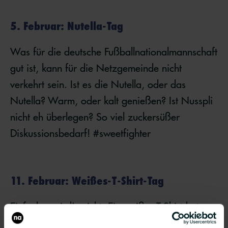
5. Februar: Nutella-Tag
Was für die deutsche Fußballnationalmannschaft
gut ist, kann für die Netzgemeinde nicht
verkehrt sein. Ist es die Nutella, oder das
Nutella? Warm, oder kalt genießen? Ist Nusspli
nicht eh überlegen? So viel zuckersüßer
Diskussionsbedarf! #sweetfighter
11. Februar: Weißes-T-Shirt-Tag
Einfacher wird's nicht. Ein weißes T-Shirt hat
wohl wirklich jeder im Schrank. Ja, auch die