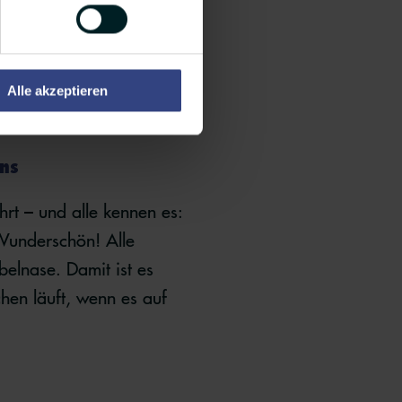
eigt, natürlich auch
. Wir lieben Hunde!
Alle akzeptieren
ns
rt – und alle kennen es:
Wunderschön! Alle
lnase. Damit ist es
hen läuft, wenn es auf