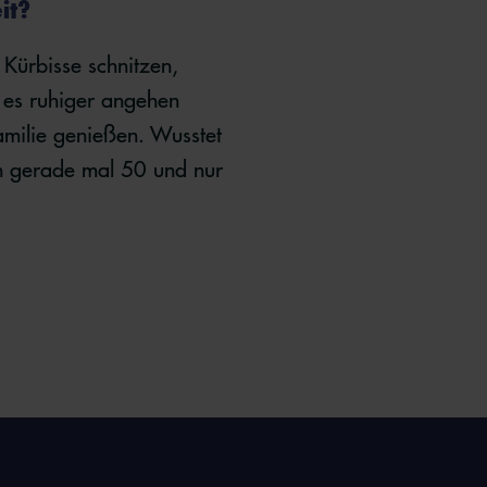
it?
 Kürbisse schnitzen,
 es ruhiger angehen
amilie genießen. Wusstet
on gerade mal 50 und nur