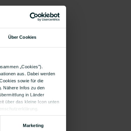
Über Cookies
zusammen „Cookies”).
wusstet Ihr auch, dass
rmationen aus. Dabei werden
l eine Art
Cookies sowie für die
g. Nähere Infos zu den
bermittlung in Länder
it über das kleine Icon unten
tenschutzerklärung.
Marketing
nweis auf unsere Hunde