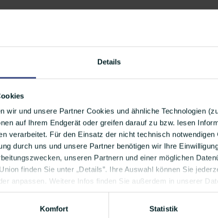
 Zimtschnecke
r Franzbrötchen geben! #mehristhierzunichtzusagen
Details
 Oktopusses
Cookies
n wir und unsere Partner Cookies und ähnliche Technologien (
r. Ja, mit diesem Wissen müsst Ihr jetzt leben. Aber 
nen auf Ihrem Endgerät oder greifen darauf zu bzw. lesen Info
sche boxen
. Ganz einfach aus dem Nichts heraus? Sol
 verarbeitet. Für den Einsatz der nicht technisch notwendigen 
e sein... Nun denn!
ng durch uns und unsere Partner benötigen wir Ihre Einwilligun
rbeitungszwecken, unseren Partnern und einer möglichen Datenü
nion finden Sie unter „Details”. Ihre Auswahl können Sie jederze
der anpassen. Weitere Infos finden Sie außerdem in unserer Da
undetag
Komfort
Statistik
lich schon von news aktuell: Wir lassen ja keinen Hi