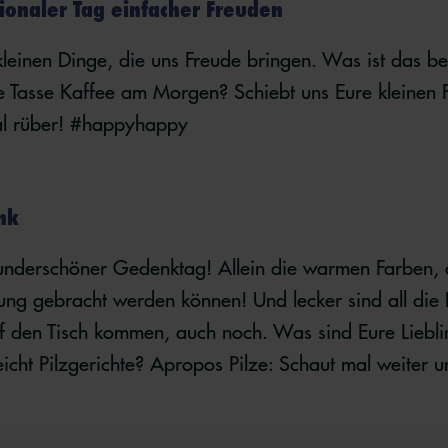
tionaler Tag einfacher Freuden
 kleinen Dinge, die uns Freude bringen. Was ist das b
 Tasse Kaffee am Morgen? Schiebt uns Eure kleinen 
l rüber! #happyhappy
ank
underschöner Gedenktag! Allein die warmen Farben, 
ung gebracht werden können! Und lecker sind all die 
f den Tisch kommen, auch noch. Was sind Eure Liebli
icht Pilzgerichte? Apropos Pilze: Schaut mal weiter 