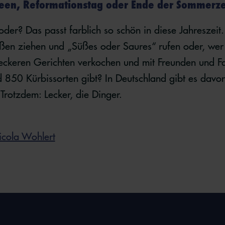
een, Reformationstag oder Ende der Sommerze
der? Das passt farblich so schön in diese Jahreszeit.
raßen ziehen und „Süßes oder Saures“ rufen oder, wer
leckeren Gerichten verkochen und mit Freunden und F
nd 850 Kürbissorten gibt? In Deutschland gibt es dav
Trotzdem: Lecker, die Dinger.
cola Wohlert