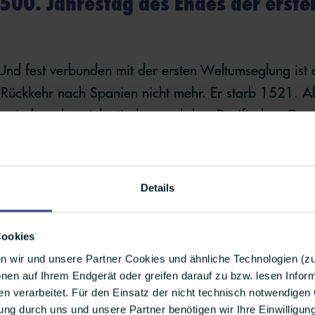
500. Jahrestag des Endes der erste
nd fest verbunden mit der ersten Weltumseglung ist
e Rückkehr nach Spanien nicht mehr. Er starb 1521. A
 zwischen dem Atlantischen und dem Pazifischen Oze
: die Magellanstraße.
Details
ag der Ersten Hilfe
Cookies
wollt, wie wichtig
Erste Hilfe
ist und wie sie Leben rett
n wir und unsere Partner Cookies und ähnliche Technologien (
s relevant. Bei vielen von uns ist der letzte Erste-Hil
nen auf Ihrem Endgerät oder greifen darauf zu bzw. lesen Info
cht der oder die eine von euch ja mal einen Auffrischu
 verarbeitet. Für den Einsatz der nicht technisch notwendigen 
 so schwierig und man lernt wirklich eine ganze Meng
ng durch uns und unsere Partner benötigen wir Ihre Einwilligun