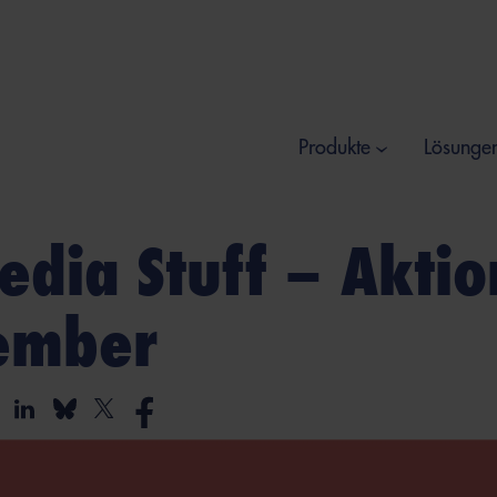
Produkte
Lösunge
edia Stuff – Akti
ember