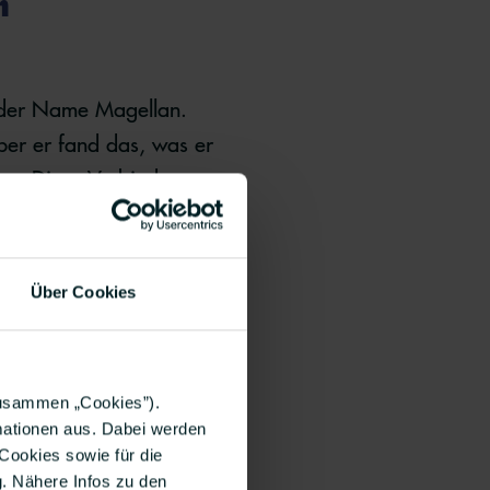
n
 der Name Magellan.
ber er fand das, was er
an. Diese Verbindung
Über Cookies
en kann – sie ist wirklich
zusammen „Cookies”).
fe-Kurs wahrscheinlich
rmationen aus. Dabei werden
ngskurs. Ihr werdet
Cookies sowie für die
e dazu!
g. Nähere Infos zu den