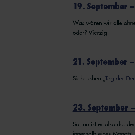
19. September –
Was wären wir alle ohne
oder? Vierzig!
21. September – 
Siehe oben „
Tag der De
23. September –
So, nu ist er also da: d
innerhalb eines Monats. 