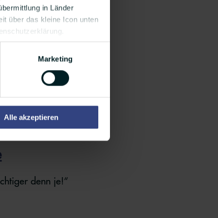
bermittlung in Länder
it über das kleine Icon unten
tenschutzerklärung.
Serie «Die
Marketing
 „Gute Nacht, Ma“,
Alle akzeptieren
e
chtiger denn je!“