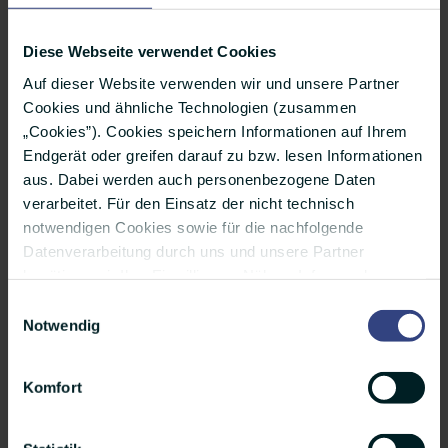
die Blätter, sie rauschen mit Macht.
Ein Vogel, so fröhlich, sein Ruf,
Diese Webseite verwendet Cookies
die Natur, sie erwacht.
Auf dieser Website verwenden wir und unsere Partner
Cookies und ähnliche Technologien (zusammen
„Cookies”). Cookies speichern Informationen auf Ihrem
Damit lassen wir euch jetzt einfach mal allein.
Endgerät oder greifen darauf zu bzw. lesen Informationen
aus. Dabei werden auch personenbezogene Daten
verarbeitet. Für den Einsatz der nicht technisch
Mit Storytelling höhere Sichtbarkeit bei
notwendigen Cookies sowie für die nachfolgende
Datenverarbeitung durch uns und unsere Partner
Google generieren
benötigen wir Ihre Einwilligung. Nähere Infos zu den
Für euer eigenes Storytelling könnt ihr die
einzelnen Cookies, den Verarbeitungszwecken, unseren
Einwilligungsauswahl
Aktionstage aus unserem Social-Media-
Partnern und einer möglichen Datenübermittlung in
Notwendig
Länder außerhalb der Europäischen Union finden Sie
Stuff nutzen! Und mit unserem
unter „Details”. Ihre Auswahl können Sie jederzeit über
Verbreitungsnetzwerk ots steigern wir die
Komfort
das kleine Icon unten auf der Website widerrufen oder
Performance eurer Storys bei
anpassen. Weitere Infos finden Sie außerdem in
unserer Datenschutzerklärung.