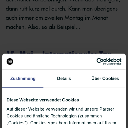
dann ruft kurz mal durch. Kann man überigens
auch immer am zweiten Montag im Monat
machen. Also, so als Beispiel...
15. Mai – Internationaler Tag
der Familie
Zustimmung
Details
Über Cookies
Na, sehr schön! Gerade noch am 1. Mai mit
der Familie eine gute Zeit verbracht, könnt ihr
knapp zwei Wochen später gleich weiter feiern.
Diese Webseite verwendet Cookies
Herrlich!
Auf dieser Website verwenden wir und unsere Partner
Cookies und ähnliche Technologien (zusammen
„Cookies”). Cookies speichern Informationen auf Ihrem