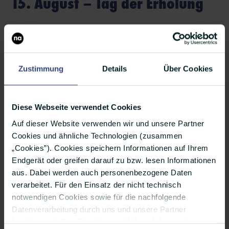
15. August – Tag der Erholung
Erholung ist so wichtig. Lest euch mal unser
Ergebnis aus unserem Trendmonitor durch, in
dem es darum geht, wie es die
PR-Branche mit
Zustimmung
Details
Über Cookies
der Erreichbarkeit
im Urlaub hält. Na, wie
schaut es bei euch aus? Erholt ihr euch im
Diese Webseite verwendet Cookies
Urlaub, oder seid ihr immer erreichbar?
Auf dieser Website verwenden wir und unsere Partner
Cookies und ähnliche Technologien (zusammen
„Cookies”). Cookies speichern Informationen auf Ihrem
17. und 19. August –
Endgerät oder greifen darauf zu bzw. lesen Informationen
aus. Dabei werden auch personenbezogene Daten
Einschulung in Bremen,
verarbeitet. Für den Einsatz der nicht technisch
notwendigen Cookies sowie für die nachfolgende
Sachsen-Anhalt und
Datenverarbeitung durch uns und unsere Partner
Niedersachsen
benötigen wir Ihre Einwilligung. Nähere Infos zu den