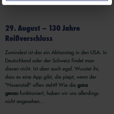
ideas?
29. August – 130 Jahre
Reißverschluss
Zumindest ist das ein Aktionstag in den USA. In
Deutschland oder der Schweiz findet man
diesen nicht. Ist aber auch egal. Wusstet ihr,
dass es eine App gibt, die piept, wenn der
"Hosenstall" offen steht? Wie die
ganz
genau
funktioniert, haben wir uns allerdings
nicht angesehen...