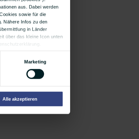
tpunkte: 58 Prozent der
rmationen aus. Dabei werden
Cookies sowie für die
cebook, Twitter & Co.
g. Nähere Infos zu den
bermittlung in Länder
it über das kleine Icon unten
tenschutzerklärung.
Marketing
Alle akzeptieren