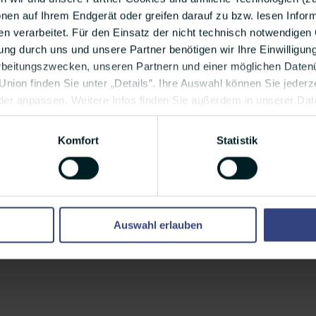
 die Social Media als Quelle nutzen, um sechs Prozen
nen auf Ihrem Endgerät oder greifen darauf zu bzw. lesen Info
 verarbeitet. Für den Einsatz der nicht technisch notwendigen 
t mehr als die Hälfte, recherchiert inzwischen bei Fa
ng durch uns und unsere Partner benötigen wir Ihre Einwilligun
rbeitungszwecken, unseren Partnern und einer möglichen Datenü
nion finden Sie unter „Details”. Ihre Auswahl können Sie jederze
der anpassen. Weitere Infos finden Sie außerdem in unserer Da
Komfort
Statistik
Auswahl erlauben