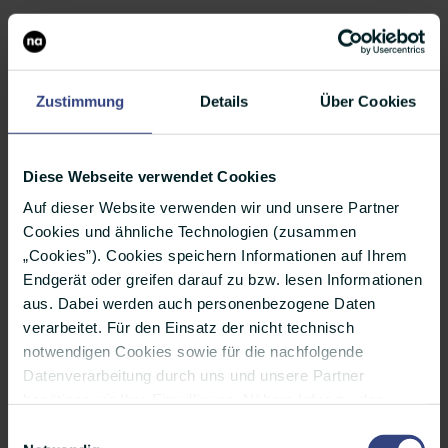
Zustimmung
Details
Über Cookies
Diese Webseite verwendet Cookies
Auf dieser Website verwenden wir und unsere Partner
Cookies und ähnliche Technologien (zusammen
„Cookies”). Cookies speichern Informationen auf Ihrem
Endgerät oder greifen darauf zu bzw. lesen Informationen
Podcast - 27. Okt. 25
aus. Dabei werden auch personenbezogene Daten
Was Logistik mit Ameisen gemeinsam
verarbeitet. Für den Einsatz der nicht technisch
notwendigen Cookies sowie für die nachfolgende
hat - mit Gunnar Gburek von Timocom
Datenverarbeitung durch uns und unsere Partner
Im news aktuell Podcast sprechen wir mit Gunnar
benötigen wir Ihre Einwilligung. Nähere Infos zu den
Gburek von Timocom über Kommunikation in Logistik
einzelnen Cookies, den Verarbeitungszwecken, unseren
Einwilligungsauswahl
Partnern und einer möglichen Datenübermittlung in