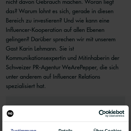
nicht davon Gebrauch machen. Woran liegt
das? Warum lohnt es sich, gerade in diesen
Bereich zu investieren? Und wie kann eine
Influencer-Kooperation auf allen Ebenen
gelingen? Darüber sprechen wir mit unserem
Gast Karin Lehmann. Sie ist
Kommunikationsexpertin und Mitinhaberin der
Schweizer PR-Agentur WeArePepper, die sich
unter anderem auf Influencer Relations
spezialisiert hat.
Zustimmung
Details
Über Cookies