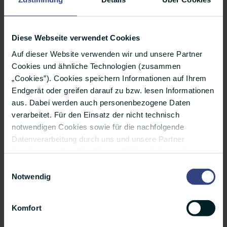
Diese Webseite verwendet Cookies
Auf dieser Website verwenden wir und unsere Partner
Cookies und ähnliche Technologien (zusammen
„Cookies”). Cookies speichern Informationen auf Ihrem
Endgerät oder greifen darauf zu bzw. lesen Informationen
aus. Dabei werden auch personenbezogene Daten
verarbeitet. Für den Einsatz der nicht technisch
notwendigen Cookies sowie für die nachfolgende
Datenverarbeitung durch uns und unsere Partner
benötigen wir Ihre Einwilligung. Nähere Infos zu den
einzelnen Cookies, den Verarbeitungszwecken, unseren
Einwilligungsauswahl
Partnern und einer möglichen Datenübermittlung in
Notwendig
Karin Lehmann im Web
Länder außerhalb der Europäischen Union finden Sie
LinkedIn
unter „Details”. Ihre Auswahl können Sie jederzeit über
Komfort
das kleine Icon unten auf der Website widerrufen oder
anpassen. Weitere Infos finden Sie außerdem in