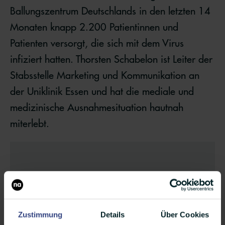
Ballungszentrum Deutschlands in den letzten 14
Monaten knapp 2.200 Patientinnen und
Patienten versorgt, die sich mit dem Virus
infiziert hatten. Thorsten Schabelon ist Leiter der
Stabsstelle Marketing und Kommunikation an
der Uniklinik Essen und hat die mediale und
medizinische Ausnahmesituation hautnah
miterlebt.
Zustimmung
Details
Über Cookies