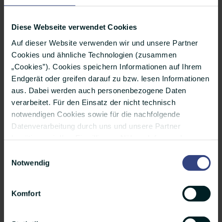
Diese Webseite verwendet Cookies
Auf dieser Website verwenden wir und unsere Partner
Cookies und ähnliche Technologien (zusammen
„Cookies”). Cookies speichern Informationen auf Ihrem
Endgerät oder greifen darauf zu bzw. lesen Informationen
aus. Dabei werden auch personenbezogene Daten
verarbeitet. Für den Einsatz der nicht technisch
notwendigen Cookies sowie für die nachfolgende
Datenverarbeitung durch uns und unsere Partner
Thorsten Schabelon im Web:
benötigen wir Ihre Einwilligung. Nähere Infos zu den
einzelnen Cookies, den Verarbeitungszwecken, unseren
Twitter
Einwilligungsauswahl
Partnern und einer möglichen Datenübermittlung in
Notwendig
LinkedIn
Länder außerhalb der Europäischen Union finden Sie
Xing
unter „Details”. Ihre Auswahl können Sie jederzeit über
Komfort
das kleine Icon unten auf der Website widerrufen oder
anpassen. Weitere Infos finden Sie außerdem in
Die Uniklinik Essen im Web:
unserer Datenschutzerklärung.