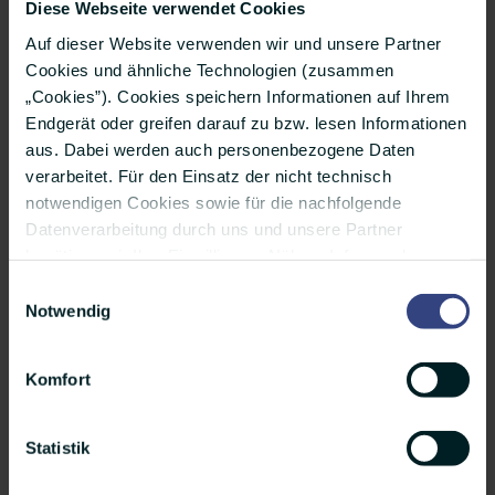
Rolle und Kritik
Diese Webseite verwendet Cookies
an Wissenschaftskommunikation: ab Minute
Auf dieser Website verwenden wir und unsere Partner
Cookies und ähnliche Technologien (zusammen
14:29
„Cookies”). Cookies speichern Informationen auf Ihrem
Anfeindungen gegen Forschende: ab Minute
Endgerät oder greifen darauf zu bzw. lesen Informationen
16:52
aus. Dabei werden auch personenbezogene Daten
verarbeitet. Für den Einsatz der nicht technisch
Entwicklungen in den USA und Auswirkungen
notwendigen Cookies sowie für die nachfolgende
auf Wissenschaft: ab Minute 20:13
Datenverarbeitung durch uns und unsere Partner
Game-Changer für Sebastian: ab Minute
benötigen wir Ihre Einwilligung. Nähere Infos zu den
einzelnen Cookies, den Verarbeitungszwecken, unseren
23:17
Einwilligungsauswahl
Partnern und einer möglichen Datenübermittlung in
Notwendig
Schlussworte: ab Minute 26:09
Länder außerhalb der Europäischen Union finden Sie
unter „Details”. Ihre Auswahl können Sie jederzeit über
Sebastian Grote auf
LinkedIn
Komfort
das kleine Icon unten auf der Website widerrufen oder
anpassen. Weitere Infos finden Sie außerdem in
Helmholtz im Web:
unserer Datenschutzerklärung.
Statistik
Newsroom