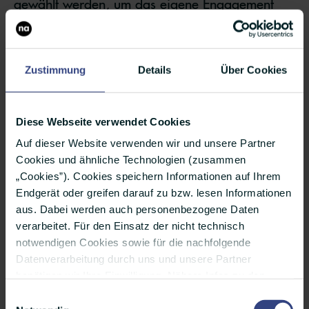
gewählt werden, um das eigene Engagement
glaubwürdig zu vermitteln. Eine authentische
und strategische Nachhaltigkeit in der
Kommunikation ist dabei von entscheidender
Zustimmung
Details
Über Cookies
Bedeutung, um die Glaubwürdigkeit des
Unternehmens zu stärken und das Vertrauen der
Diese Webseite verwendet Cookies
Stakeholder zu gewinnen. Gleichzeitig erfordert
Auf dieser Website verwenden wir und unsere Partner
es ein tiefes Verständnis der eigenen Werte und
Cookies und ähnliche Technologien (zusammen
„Cookies”). Cookies speichern Informationen auf Ihrem
Ziele sowie der Bedürfnisse der Zielgruppen.
Endgerät oder greifen darauf zu bzw. lesen Informationen
aus. Dabei werden auch personenbezogene Daten
In diesem Kapitel gehen wir auf die wichtigsten
verarbeitet. Für den Einsatz der nicht technisch
Strategien und Tipps für
notwendigen Cookies sowie für die nachfolgende
Nachhaltigkeitskommunikation ein.
Datenverarbeitung durch uns und unsere Partner
benötigen wir Ihre Einwilligung. Nähere Infos zu den
einzelnen Cookies, den Verarbeitungszwecken, unseren
Einwilligungsauswahl
Partnern und einer möglichen Datenübermittlung in