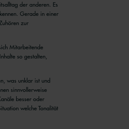
tsalltag der anderen. Es
erkennen. Gerade in einer
 Zuhören zur
sich Mitarbeitende
Inhalte so gestalten,
, was unklar ist und
nen sinnvollerweise
Kanäle besser oder
ituation welche Tonalität