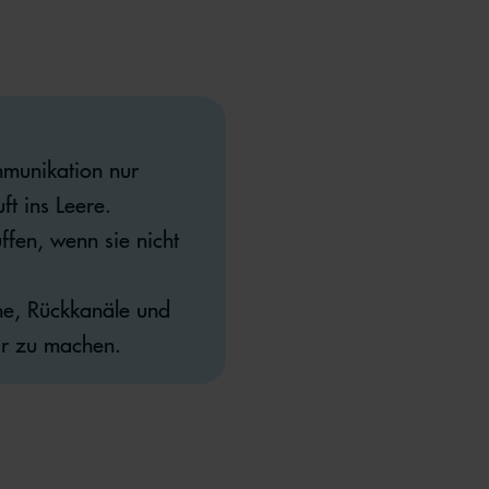
munikation nur
ft ins Leere.
uffen, wenn sie nicht
he, Rückkanäle und
ar zu machen.