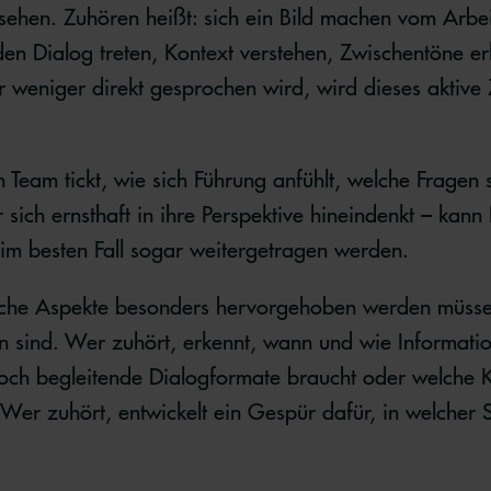
sehen. Zuhören heißt: sich ein Bild machen vom Arbei
n den Dialog treten, Kontext verstehen, Zwischentöne 
r weniger direkt gesprochen wird, wird dieses aktive
n Team tickt, wie sich Führung anfühlt, welche Fragen 
 sich ernsthaft in ihre Perspektive hineindenkt – kann 
im besten Fall sogar weitergetragen werden.
lche Aspekte besonders hervorgehoben werden müssen
n sind. Wer zuhört, erkennt, wann und wie Informatio
ch begleitende Dialogformate braucht oder welche 
 Wer zuhört, entwickelt ein Gespür dafür, in welcher S