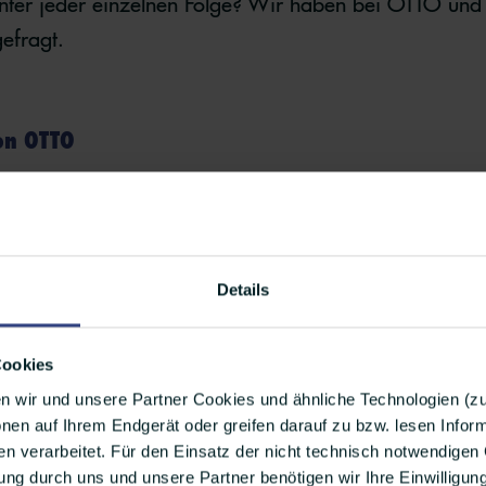
nter jeder einzelnen Folge? Wir haben bei OTTO und 
efragt.
on OTTO
n Podcast
O-TON
ins Leben gerufen. Mittlerweile gi
er weiterentwickelt.
asmussen
und
Christopher Herden
gesprochen und sie 
Details
lissen des beliebten Corporate Podcast befragt. Die b
nd Co-Hosts des O-TON.
Cookies
n wir und unsere Partner Cookies und ähnliche Technologien (
O dazu inspiriert, den Podcast
nen auf Ihrem Endgerät oder greifen darauf zu bzw. lesen Info
 verarbeitet. Für den Einsatz der nicht technisch notwendigen 
ng durch uns und unsere Partner benötigen wir Ihre Einwilligun