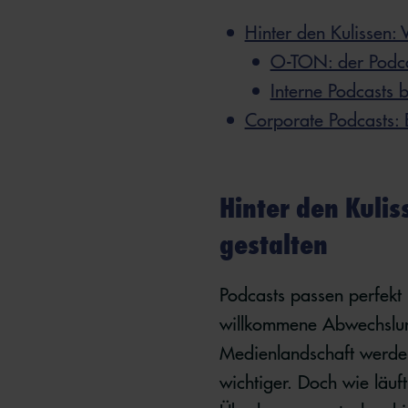
Hinter den Kulissen:
O-TON: der Podc
Interne Podcasts 
Corporate Podcasts: 
Hinter den Kuli
gestalten
Podcasts passen perfekt i
willkommene Abwechslung
Medienlandschaft werde
wichtiger. Doch wie läuf