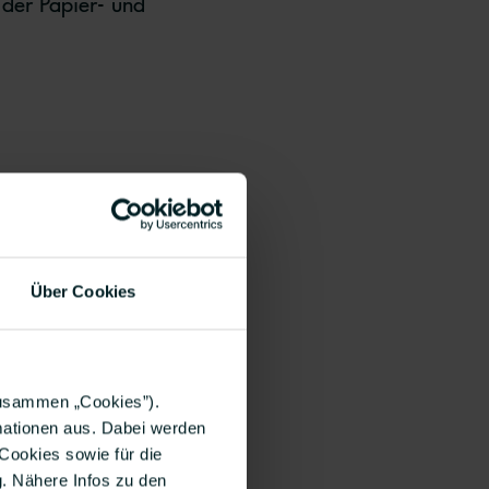
der Papier- und
bt es fast 190 Folgen und
nach exklusiven
Über Cookies
eiden sind Social Media
zusammen „Cookies”).
rmationen aus. Dabei werden
Cookies sowie für die
g. Nähere Infos zu den