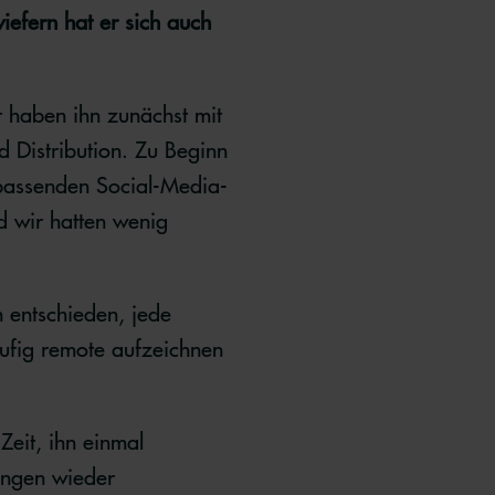
iefern hat er sich auch
r haben ihn zunächst mit
d Distribution. Zu Beginn
n passenden Social-Media-
d wir hatten wenig
 entschieden, jede
äufig remote aufzeichnen
Zeit, ihn einmal
ungen wieder