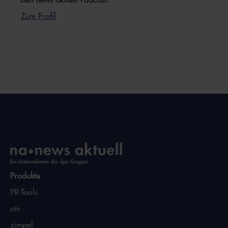
Zum Profil
Produkte
PR-Tools
ots
zimpel