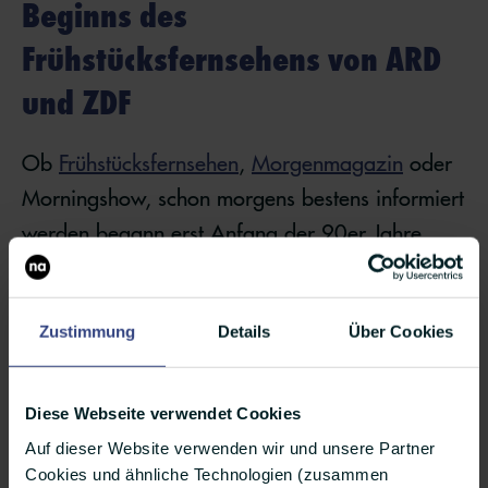
Beginns des
Frühstücksfernsehens von ARD
und ZDF
Ob
Frühstücksfernsehen
,
Morgenmagazin
oder
Morningshow, schon morgens bestens informiert
werden begann erst Anfang der 90er Jahre.
Aber dafür so unfassbar früh aufstehen?
Zustimmung
Details
Über Cookies
16. Juli – 40. Jahrestag des
Starts des Kabelfernsehens in
Diese Webseite verwendet Cookies
Auf dieser Website verwenden wir und unsere Partner
Deutschland
Cookies und ähnliche Technologien (zusammen