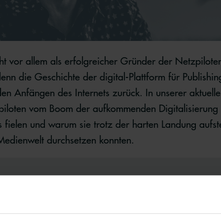
 vor allem als erfolgreicher Gründer der Netzpiloten
enn die Geschichte der digital-Plattform für Publish
den Anfängen des Internets zurück. In unserer aktuelle
iloten vom Boom der aufkommenden Digitalisierung pro
fielen und warum sie trotz der harten Landung aufste
 Medienwelt durchsetzen konnten.