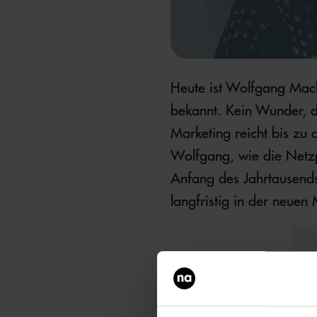
Heute ist Wolfgang Macht
bekannt. Kein Wunder, d
Marketing reicht bis zu 
Wolfgang, wie die Netzp
Anfang des Jahrtausends 
langfristig in der neuen