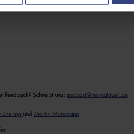
:
r Feedback? Schreibt uns:
podcast@newsaktuell.de
n Jhering
und
Martin Marsmann
ier