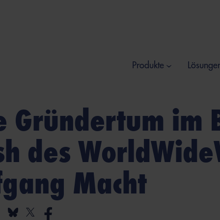
Produkte
Lösunge
e Gründertum im
sh des WorldWide
fgang Macht