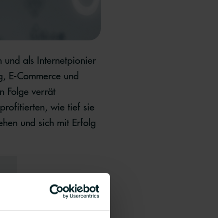
 und als Internetpionier
ing, E-Commerce und
n Folge verrät
fitierten, wie tief sie
hen und sich mit Erfolg