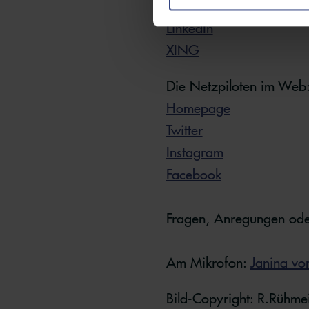
Twitter
LinkedIn
XING
Die Netzpiloten im Web
Homepage
Twitter
Instagram
Facebook
Fragen, Anregungen ode
Am Mikrofon:
Janina vo
Bild-Copyright: R.Rühme