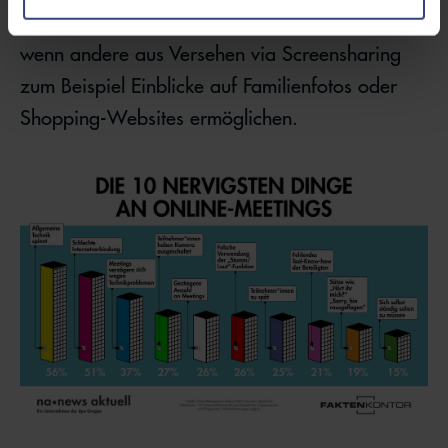
Prozent der Umfrageteilnehmer*innen stört es,
wenn andere aus Versehen via Screensharing
zum Beispiel Einblicke auf Familienfotos oder
Shopping-Websites ermöglichen.