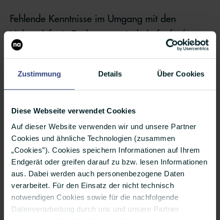
Fehlende Kenntnisse im Umgang mit den
Videotelefonie-Tools nerven jede/n fünfte/n
Befragte/n. Dann zum Beispiel, wenn in
unpassenden Situationen Spassfilter angewendet
Zustimmung
Details
Über Cookies
werden. Das setzt 21 Prozent der Schweizer
Kommunikator*innen zu. Aber auch, wenn
Diese Webseite verwendet Cookies
Teilnehmer*innen in Online-Meetings fragen
Auf dieser Website verwenden wir und unsere Partner
„Hört ihr mich?“ oder „Mist, ich bin
Cookies und ähnliche Technologien (zusammen
rausgeflogen“, dann fühlt sich knapp jeder
„Cookies”). Cookies speichern Informationen auf Ihrem
fünfte PR-Profi gestört (19 Prozent).
Endgerät oder greifen darauf zu bzw. lesen Informationen
aus. Dabei werden auch personenbezogene Daten
verarbeitet. Für den Einsatz der nicht technisch
notwendigen Cookies sowie für die nachfolgende
Privates ist... ok
Datenverarbeitung durch uns und unsere Partner