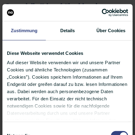
Potenzielle Krisen frühzeitig erkennen:
Issues-Management
Krisenprävention heißt, möglichst frühzeitig
Zustimmung
Details
Über Cookies
Signale für potenzielle Konflikte wahrzunehmen.
Deshalb sollten Unternehmen kontinuierlich
Diese Webseite verwendet Cookies
Issues-Management betreiben: Es liefert
Auf dieser Website verwenden wir und unsere Partner
unternehmensrelevante Informationen über
Cookies und ähnliche Technologien (zusammen
„Cookies”). Cookies speichern Informationen auf Ihrem
Themen und Anliegen (Issues) von Interessen-
Endgerät oder greifen darauf zu bzw. lesen Informationen
bzw. Anspruchsgruppen.
aus. Dabei werden auch personenbezogene Daten
verarbeitet. Für den Einsatz der nicht technisch
Die Analyse und Bewertung der Issues erfolgt
notwendigen Cookies sowie für die nachfolgende
durch systematische Beobachtung und mithilfe
Datenverarbeitung durch uns und unsere Partner
benötigen wir Ihre Einwilligung. Nähere Infos zu den
von Prognosetechniken und Meinungsanalysen.
einzelnen Cookies, den Verarbeitungszwecken, unseren
Einwilligungsauswahl
Ziel ist es, mögliche Risiken – aber auch
Partnern und einer möglichen Datenübermittlung in